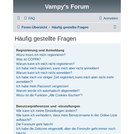
Vampy's Forum
FAQ
Anmelden
S
Foren-Übersicht
Häufig gestellte Fragen
u
Häufig gestellte Fragen
c
h
Registrierung und Anmeldung
Wozu muss ich mich registrieren?
e
Was ist COPPA?
Warum kann ich mich nicht registrieren?
Ich habe mich registriert, kann mich aber nicht anmelden!
Warum kann ich mich nicht anmelden?
Ich habe mich vor einiger Zeit registriert, kann mich aber nicht mehr
anmelden?!
Ich habe mein Passwort vergessen!
Warum werde ich automatisch abgemeldet?
Wozu ist die Funktion „Alle Cookies löschen“?
Benutzerpräferenzen und -einstellungen
Wie kann ich meine Einstellungen ändern?
Wie kann ich verhindern, dass mein Benutzername in der Online-Liste
auftaucht?
Die Forenuhr geht falsch!
Ich habe die Zeitzone eingestellt, aber die Forenuhr geht immer noch
falsch!