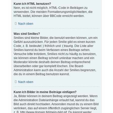
Kann ich HTML benutzen?
Nein, es ist nicht möglich, HTML-Code in Beiträgen zu
verwenden. Die meisten Formatierungsmöglichkeiten, die
HTML bietet, können über BBCode erreicht werden.
Nach oben
Was sind Smilies?
Smilies sind kleine Bilder, die benutzt werden können, um ein
Gefühl auszudrücken. Für jeden Smilie gibt es einen kurzen
Code, z. B. bedeutet :) fröhlich und :( traurig. Die Liste aller
Smilies kannst du beim Verfassen eines Beitrags sehen.
Versuche bitte trotzdem, Smilies nicht zu häufig zu benutzen,
sie können einen Beitrag schnell unlesbar machen und ein
Moderator könnte deshalb deinen Beitrag entsprechend
überarbeiten oder gar komplett löschen. Die Board-
Administration kann auch die Anzahl der Smilies begrenzen,
die du in einem Beitrag benutzen kannst.
Nach oben
Kann ich Bilder in meine Beiträge einfügen?
Ja, Bilder können in deinem Beitrag angezeigt werden. Wenn
die Administration Dateianhänge erlaubt hat, kannst du das
Bild auch direkt hochladen. Ansonsten musst du zu einem Bild
verlinken, das auf einem öffentlich zugänglichen Server liegt,
z. B. http://www.domain.tld/mein-bild.gif. Du kannst weder