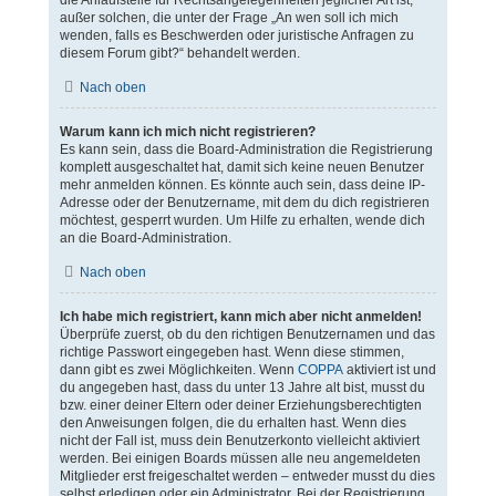
die Anlaufstelle für Rechtsangelegenheiten jeglicher Art ist;
außer solchen, die unter der Frage „An wen soll ich mich
wenden, falls es Beschwerden oder juristische Anfragen zu
diesem Forum gibt?“ behandelt werden.
Nach oben
Warum kann ich mich nicht registrieren?
Es kann sein, dass die Board-Administration die Registrierung
komplett ausgeschaltet hat, damit sich keine neuen Benutzer
mehr anmelden können. Es könnte auch sein, dass deine IP-
Adresse oder der Benutzername, mit dem du dich registrieren
möchtest, gesperrt wurden. Um Hilfe zu erhalten, wende dich
an die Board-Administration.
Nach oben
Ich habe mich registriert, kann mich aber nicht anmelden!
Überprüfe zuerst, ob du den richtigen Benutzernamen und das
richtige Passwort eingegeben hast. Wenn diese stimmen,
dann gibt es zwei Möglichkeiten. Wenn
COPPA
aktiviert ist und
du angegeben hast, dass du unter 13 Jahre alt bist, musst du
bzw. einer deiner Eltern oder deiner Erziehungsberechtigten
den Anweisungen folgen, die du erhalten hast. Wenn dies
nicht der Fall ist, muss dein Benutzerkonto vielleicht aktiviert
werden. Bei einigen Boards müssen alle neu angemeldeten
Mitglieder erst freigeschaltet werden – entweder musst du dies
selbst erledigen oder ein Administrator. Bei der Registrierung