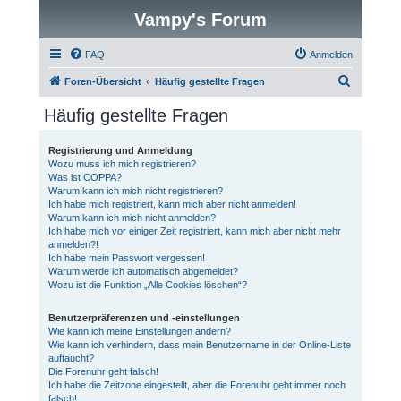
Vampy's Forum
FAQ
Anmelden
S
Foren-Übersicht
Häufig gestellte Fragen
u
Häufig gestellte Fragen
c
h
Registrierung und Anmeldung
Wozu muss ich mich registrieren?
e
Was ist COPPA?
Warum kann ich mich nicht registrieren?
Ich habe mich registriert, kann mich aber nicht anmelden!
Warum kann ich mich nicht anmelden?
Ich habe mich vor einiger Zeit registriert, kann mich aber nicht mehr
anmelden?!
Ich habe mein Passwort vergessen!
Warum werde ich automatisch abgemeldet?
Wozu ist die Funktion „Alle Cookies löschen“?
Benutzerpräferenzen und -einstellungen
Wie kann ich meine Einstellungen ändern?
Wie kann ich verhindern, dass mein Benutzername in der Online-Liste
auftaucht?
Die Forenuhr geht falsch!
Ich habe die Zeitzone eingestellt, aber die Forenuhr geht immer noch
falsch!