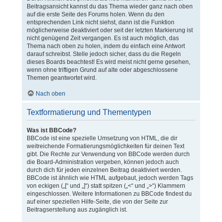
Beitragsansicht kannst du das Thema wieder ganz nach oben
auf die erste Seite des Forums holen. Wenn du den
entsprechenden Link nicht siehst, dann ist die Funktion
möglicherweise deaktiviert oder seit der letzten Markierung ist
nicht genügend Zeit vergangen. Es ist auch möglich, das
Thema nach oben zu holen, indem du einfach eine Antwort
darauf schreibst. Stelle jedoch sicher, dass du die Regeln
dieses Boards beachtest! Es wird meist nicht gerne gesehen,
wenn ohne triftigen Grund auf alte oder abgeschlossene
Themen geantwortet wird.
Nach oben
Textformatierung und Thementypen
Was ist BBCode?
BBCode ist eine spezielle Umsetzung von HTML, die dir
weitreichende Formatierungsmöglichkeiten für deinen Text
gibt. Die Rechte zur Verwendung von BBCode werden durch
die Board-Administration vergeben, können jedoch auch
durch dich für jeden einzelnen Beitrag deaktiviert werden.
BBCode ist ähnlich wie HTML aufgebaut, jedoch werden Tags
von eckigen („[“ und „]“) statt spitzen („<“ und „>“) Klammern
eingeschlossen. Weitere Informationen zu BBCode findest du
auf einer speziellen Hilfe-Seite, die von der Seite zur
Beitragserstellung aus zugänglich ist.