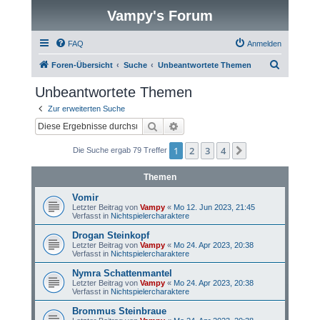
Vampy's Forum
FAQ
Anmelden
S
Foren-Übersicht
Suche
Unbeantwortete Themen
u
Unbeantwortete Themen
c
Zur erweiterten Suche
h
Suche
Erweiterte Suche
e
1
2
3
4
Nächste
Die Suche ergab 79 Treffer
Themen
Vomir
Letzter Beitrag von
Vampy
«
Mo 12. Jun 2023, 21:45
Verfasst in
Nichtspielercharaktere
Drogan Steinkopf
Letzter Beitrag von
Vampy
«
Mo 24. Apr 2023, 20:38
Verfasst in
Nichtspielercharaktere
Nymra Schattenmantel
Letzter Beitrag von
Vampy
«
Mo 24. Apr 2023, 20:38
Verfasst in
Nichtspielercharaktere
Brommus Steinbraue