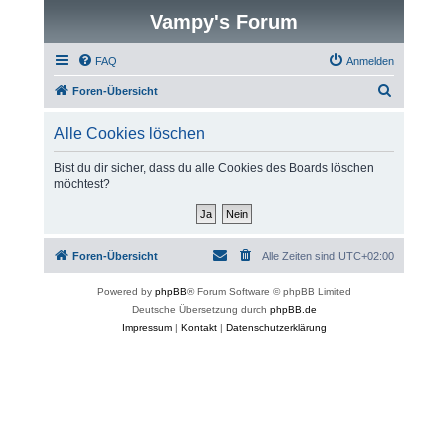
Vampy's Forum
FAQ
Anmelden
S
Foren-Übersicht
u
Alle Cookies löschen
c
h
Bist du dir sicher, dass du alle Cookies des Boards löschen
möchtest?
e
Foren-Übersicht
Alle Zeiten sind
UTC+02:00
Powered by
phpBB
® Forum Software © phpBB Limited
Deutsche Übersetzung durch
phpBB.de
Impressum
|
Kontakt
|
Datenschutzerklärung