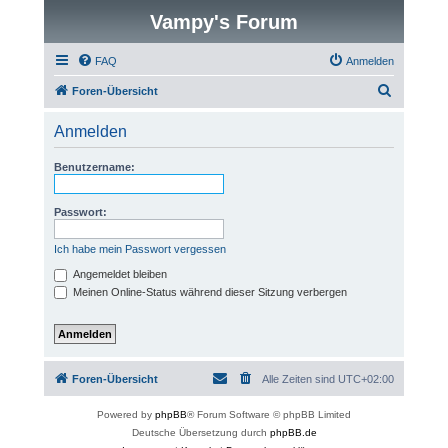
Vampy's Forum
FAQ
Anmelden
S
Foren-Übersicht
u
Anmelden
c
h
Benutzername:
e
Passwort:
Ich habe mein Passwort vergessen
Angemeldet bleiben
Meinen Online-Status während dieser Sitzung verbergen
Foren-Übersicht
Alle Zeiten sind
UTC+02:00
Powered by
phpBB
® Forum Software © phpBB Limited
Deutsche Übersetzung durch
phpBB.de