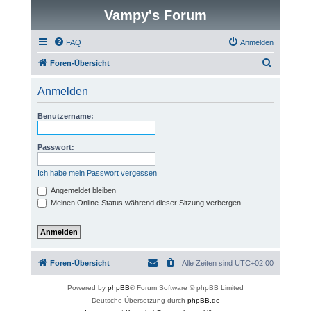
Vampy's Forum
FAQ
Anmelden
S
Foren-Übersicht
u
Anmelden
c
h
Benutzername:
e
Passwort:
Ich habe mein Passwort vergessen
Angemeldet bleiben
Meinen Online-Status während dieser Sitzung verbergen
Foren-Übersicht
Alle Zeiten sind
UTC+02:00
Powered by
phpBB
® Forum Software © phpBB Limited
Deutsche Übersetzung durch
phpBB.de