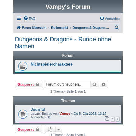
Vampy's Forum
FAQ
Anmelden
S
Foren-Übersicht
Rollenspiel
Dungeons & Dragons - Runde ohne Namen
u
Dungeons & Dragons - Runde ohne
c
Namen
h
Forum
e
Nichtspielercharaktere
Suche
Erweiterte Such
Gesperrt
1 Thema • Seite
1
von
1
Themen
Journal
Letzter Beitrag von
Vampy
«
Do 5. Okt 2023, 13:12
Antworten:
11
1
2
Gesperrt
1 Thema • Seite
1
von
1