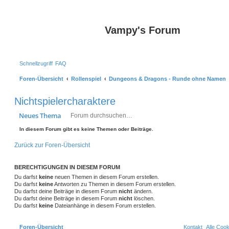
Vampy's Forum
Schnellzugriff
FAQ
Foren-Übersicht
Rollenspiel
Dungeons & Dragons - Runde ohne Namen
Nichtspielercharaktere
Suche
Erweiterte Suche
Neues Thema
In diesem Forum gibt es keine Themen oder Beiträge.
Zurück zur Foren-Übersicht
BERECHTIGUNGEN IN DIESEM FORUM
Du darfst
keine
neuen Themen in diesem Forum erstellen.
Du darfst
keine
Antworten zu Themen in diesem Forum erstellen.
Du darfst deine Beiträge in diesem Forum
nicht
ändern.
Du darfst deine Beiträge in diesem Forum
nicht
löschen.
Du darfst
keine
Dateianhänge in diesem Forum erstellen.
Foren-Übersicht
Kontakt
Alle Coo