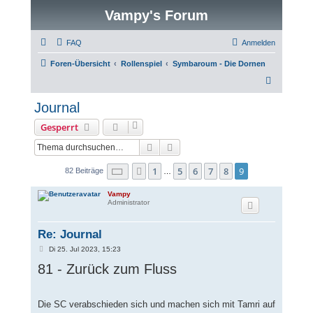
Vampy's Forum
FAQ
Anmelden
Foren-Übersicht
Rollenspiel
Symbaroum - Die Dornen
S
u
Journal
c
Gesperrt
h
Suche
Erweiterte Suche
e
Seite
9
von
9
1
5
6
7
8
9
Vorherige
82 Beiträge
…
Vampy
Administrator
Re: Journal
B
Di 25. Jul 2023, 15:23
e
81 - Zurück zum Fluss
i
t
r
a
g
Die SC verabschieden sich und machen sich mit Tamri auf