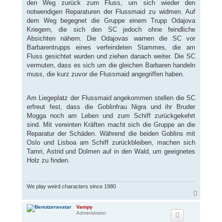
den Weg zurück zum Fluss, um sich wieder den
notwendigen Reparaturen der Flussmaid zu widmen. Auf
dem Weg begegnet die Gruppe einem Trupp Odajova
Kriegern, die sich den SC jedoch ohne feindliche
Absichten nähern. Die Odajovas warnen die SC vor
Barbarentrupps eines verfeindeten Stammes, die am
Fluss gesichtet wurden und ziehen danach weiter. Die SC
vermuten, dass es sich um die gleichen Barbaren handeln
muss, die kurz zuvor die Flussmaid angegriffen haben.
Am Liegeplatz der Flussmaid angekommen stellen die SC
erfreut fest, dass die Goblinfrau Nigra und ihr Bruder
Mogga noch am Leben und zum Schiff zurückgekehrt
sind. Mit vereinten Kräften macht sich die Gruppe an die
Reparatur der Schäden. Während die beiden Goblins mit
Oslo und Lisboa am Schiff zurückbleiben, machen sich
Tamri, Astrid und Dolmen auf in den Wald, um geeignetes
Holz zu finden.
We play weird characters since 1980
N
a
c
Vampy
Administrator
h
o